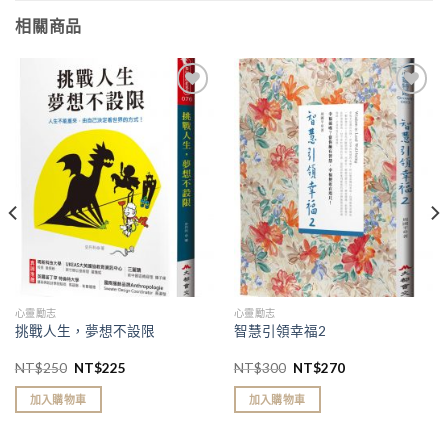
相關商品
加入
加入
「願
「願
望清
望清
單」
單」
心靈勵志
心靈勵志
挑戰人生，夢想不設限
智慧引領幸福2
NT$
250
NT$
225
NT$
300
NT$
270
加入購物車
加入購物車