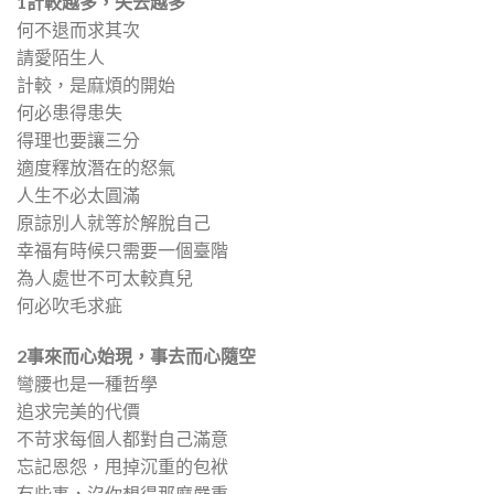
1計較越多，失去越多
何不退而求其次
請愛陌生人
計較，是麻煩的開始
何必患得患失
得理也要讓三分
適度釋放潛在的怒氣
人生不必太圓滿
原諒別人就等於解脫自己
幸福有時候只需要一個臺階
為人處世不可太較真兒
何必吹毛求疵
2
事來而心始現，事去而心隨空
彎腰也是一種哲學
追求完美的代價
不苛求每個人都對自己滿意
忘記恩怨，甩掉沉重的包袱
有些事，沒你想得那麼嚴重