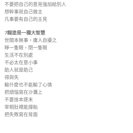
不要把自己的意見強加給別人
想幹事就自己做主
凡事要有自己的主見
7
糊塗是一種大智慧
世間本無事，庸人自擾之
睜一隻眼，閉一隻眼
生活不在別處
不必太在意小事
助人就是助己
得與失
輸什麼也不能輸了心情
把煩惱寫在沙灘上
不要捨本逐末
宰相肚裡能撐船
把失敗寫在背面