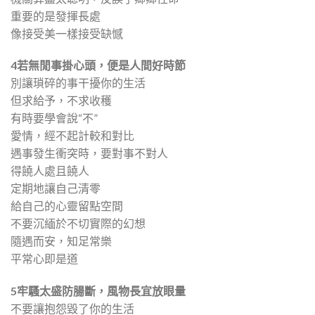
重要的是發揮長處
像接受美一樣接受缺憾
4
若無閒事掛心頭，便是人間好時節
別讓瑣碎的事干擾你的生活
但求給予，不求收穫
有時要學會說“不”
愛情，經不起計較和對比
遇事發生衝突時，要對事不對人
得饒人處且饒人
定期地讓自己清零
給自己的心靈留點空間
不要沉緬於不切實際的幻想
隨遇而安，知足常樂
平常心即是道
5牢騷太盛防腸斷，風物長宜放眼量
不要讓抱怨毀了你的生活