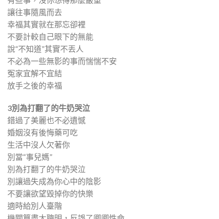
讓往事隨風而去
幸福其實就在那忘卻裡
不要計較自己眼下的無能
說“不知道”其實不丟人
不必為一些無影的事而惴惴不安
冤家宜解不宜結
放手之後的幸福
3
別為打翻了的牛奶哭泣
錯過了美麗也不必遺憾
婚姻沒有後悔藥可吃
生活中沒人欠著你
別當“事兒媽”
別為打翻了的牛奶哭泣
別讓過失成為你心中的陰影
不要讓欲望毀掉你的快樂
適時給別人臺階
機關算盡太聰明，反誤了卿卿性命