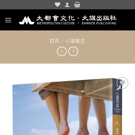
Skip
to
content
首頁
/
心靈勵志
加入
「願
望清
單」