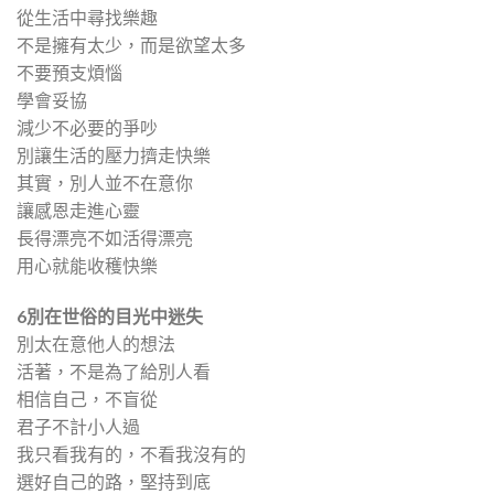
從生活中尋找樂趣
不是擁有太少，而是欲望太多
不要預支煩惱
學會妥協
減少不必要的爭吵
別讓生活的壓力擠走快樂
其實，別人並不在意你
讓感恩走進心靈
長得漂亮不如活得漂亮
用心就能收穫快樂
6
別在世俗的目光中迷失
別太在意他人的想法
活著，不是為了給別人看
相信自己，不盲從
君子不計小人過
我只看我有的，不看我沒有的
選好自己的路，堅持到底