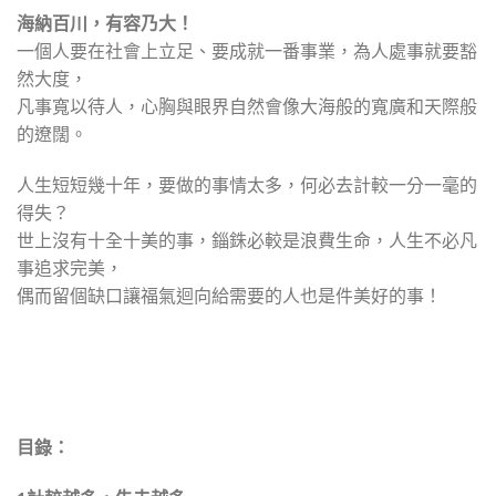
海納百川，有容乃大！
一個人要在社會上立足、要成就一番事業，為人處事就要豁
然大度，
凡事寬以待人，心胸與眼界自然會像大海般的寬廣和天際般
的遼闊。
人生短短幾十年，要做的事情太多，何必去計較一分一毫的
得失？
世上沒有十全十美的事，錙銖必較是浪費生命，人生不必凡
事追求完美，
偶而留個缺口讓福氣迴向給需要的人也是件美好的事！
目錄：