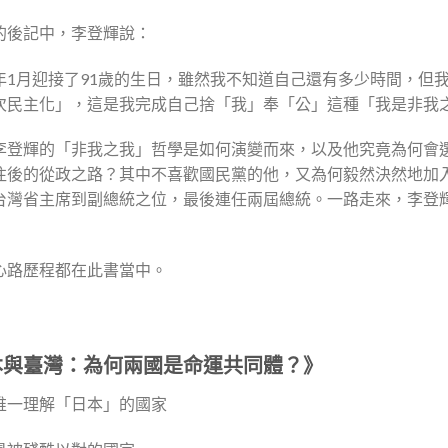
的後記中，李登輝說：
年1月迎接了91歲的生日，雖然我不知道自己還有多少時間，但
次民主化」，這是我完成自己捨「我」奉「公」這種「我是非我
李登輝的「非我之我」哲學是如何演變而來，以及他究竟為何會
往後的從政之路？其中不喜歡國民黨的他，又為何毅然決然地加
台灣省主席到副總統之位，最後連任兩屆總統。一路走來，李登
心路歷程都在此書當中。
本與臺灣：為何兩國是命運共同體？》
唯一理解「日本」的國家