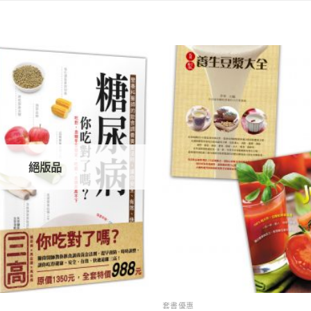
加入
「願
望清
單」
絕版品
套書優惠