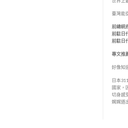
世界上
臺灣能
前總統
前駐日
前駐日
專文推
好像知
日本3
國家，
切身感
娓娓道