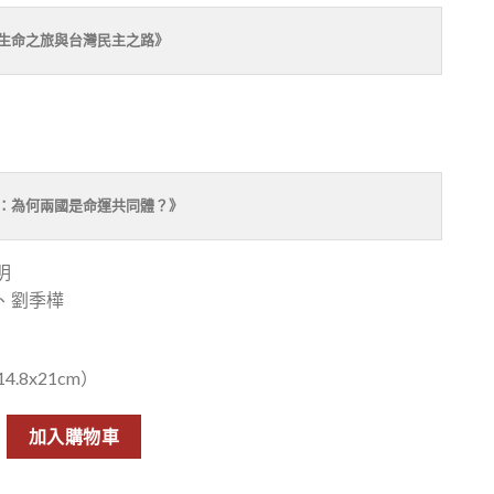
生命之旅與台灣民主之路》
：為何兩國是命運共同體？》
明
、劉季樺
.8x21cm）
命之旅與台灣民主之路》+《日本與臺灣：為何兩國是命運共同體？》限量
加入購物車