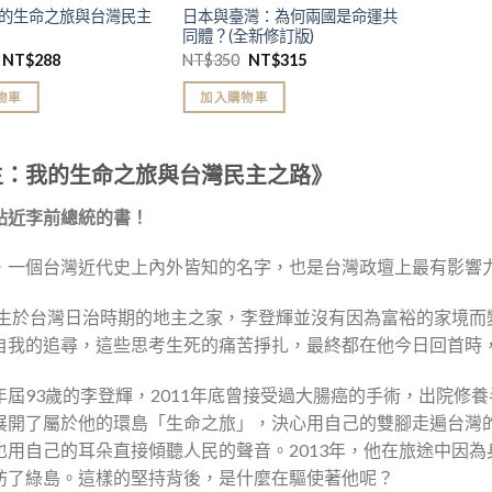
的生命之旅與台灣民主
日本與臺灣：為何兩國是命運共
同體？(全新修訂版)
NT$
288
NT$
350
NT$
315
物車
加入購物車
生：我的生命之旅與台灣民主之路》
貼近李前總統的書！
，一個台灣近代史上內外皆知的名字，也是台灣政壇上最有影響
3年生於台灣日治時期的地主之家，李登輝並沒有因為富裕的家境
自我的追尋，這些思考生死的痛苦掙扎，最終都在他今日回首時
年屆93歲的李登輝，2011年底曾接受過大腸癌的手術，出院修養
展開了屬於他的環島「生命之旅」，決心用自己的雙腳走遍台灣
也用自己的耳朵直接傾聽人民的聲音。2013年，他在旅途中因
訪了綠島。這樣的堅持背後，是什麼在驅使著他呢？