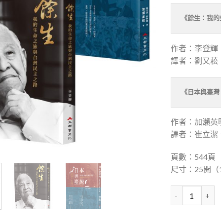
《餘生：我的
作者：李登輝
譯者：劉又菘
《日本與臺灣
作者：加瀨英
譯者：崔立潔
頁數：544頁
尺寸：25開（14
《餘生：我的生