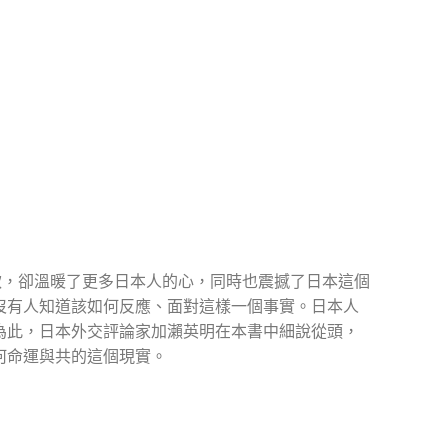
款，卻溫暖了更多日本人的心，同時也震撼了日本這個
沒有人知道該如何反應、面對這樣一個事實。日本人
為此，日本外交評論家加瀨英明在本書中細說從頭，
何命運與共的這個現實。