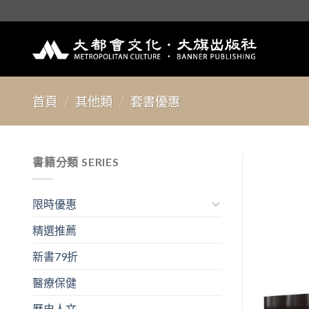
Skip
to
content
首頁
/
其他類
/
套書優惠
書籍分類 SERIES
限時優惠
精選推薦
新書79折
醫療保健
歷史人文