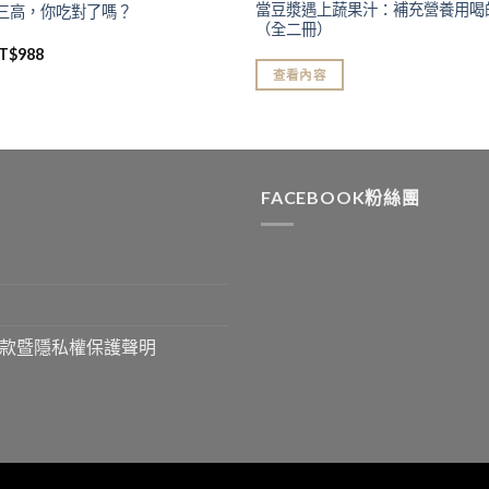
當豆漿遇上蔬果汁：補充營養用喝
三高，你吃對了嗎？
（全二冊）
T$
988
查看內容
FACEBOOK粉絲團
款暨隱私權保護聲明