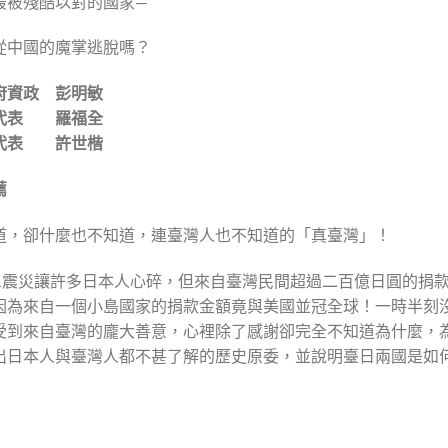
最被殘酷以對的國家—
從中國的魔掌逃脫嗎？
府資政 彭明敏
代表 羅福全
代表 許世楷
薦
道，卻什麼也不知道，連臺灣人也不知道的「真臺灣」！
11震災讓許多日本人心碎，但來自臺灣民間超過二百億日圓的捐
因為來自一個小島國家的捐款金額竟與美國並冠全球！一時半刻
受到來自臺灣的龐大善意，心裡除了感謝卻完全不知道為什麼，
出日本人與臺灣人都不甚了解的歷史原委，並說明臺日兩國是如