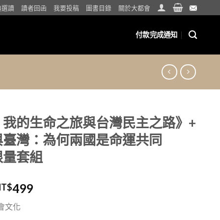
典選讀
讀者回函
我要投稿
圖書目錄
關於大都會
付款完成通知
：我的生命之旅與台灣民主之路》+
與臺灣：為何兩國是命運共同
限量套組
499
NT$
會文化