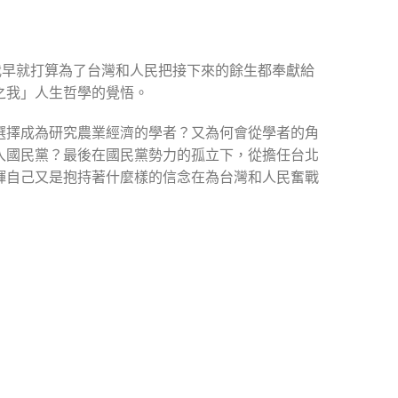
我早就打算為了台灣和人民把接下來的餘生都奉獻給
之我」人生哲學的覺悟。
選擇成為研究農業經濟的學者？又為何會從學者的角
入國民黨？最後在國民黨勢力的孤立下，從擔任台北
輝自己又是抱持著什麼樣的信念在為台灣和人民奮戰