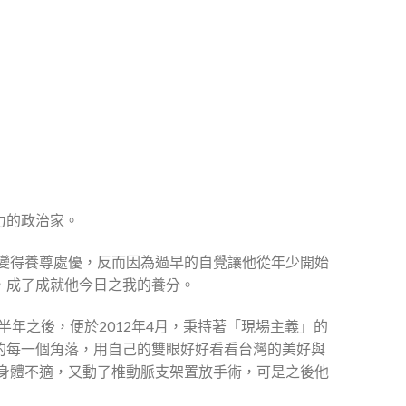
力的政治家。
而變得養尊處優，反而因為過早的自覺讓他從年少開始
，成了成就他今日之我的養分。
半年之後，便於2012年4月，秉持著「現場主義」的
的每一個角落，用自己的雙眼好好看看台灣的美好與
為身體不適，又動了椎動脈支架置放手術，可是之後他