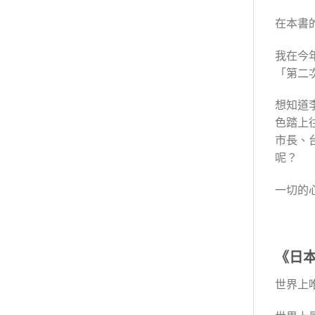
在本書
我在今
「第二
想知道
色踏上
市長、
呢？
一切的
《日
世界上