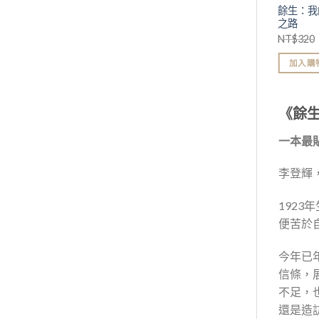
餘生：我
之路
NT$
320
加入購
《餘
一本最
李登輝
192
便苦於
今年已
信條，
不足，
還是造