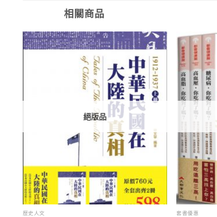
相關商品
加入
加入
「願
「願
望清
望清
單」
單」
絕版品
歷史人文
套書優惠