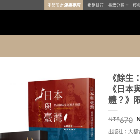
季節限定
優惠專案
暢銷排行
書籍分類
經
《餘生
《日本
加入
「願
體？》
望清
單」
670
NT$
出版社：大都