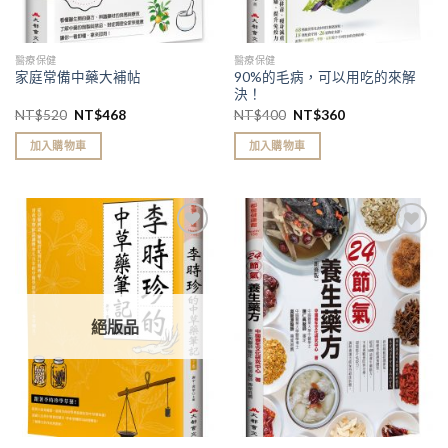
醫療保健
醫療保健
90%的毛病，可以用吃的來解
家庭常備中藥大補帖
決！
NT$
520
NT$
468
NT$
400
NT$
360
加入購物車
加入購物車
加入
加入
「願
「願
望清
望清
單」
單」
絕版品