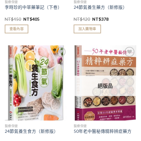
醫療保健
醫療保健
李時珍的中草藥筆記（下卷）
24節氣養生藥方（新修版）
NT$
450
NT$
405
NT$
420
NT$
378
查看內容
加入購物車
加入
加入
「願
「願
望清
望清
單」
單」
絕版品
醫療保健
醫療保健
24節氣養生食方（新修版）
50年老中醫秘傳精粹辨症藥方