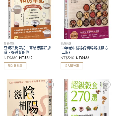
單」
單」
醫療保健
醫療保健
豆漿私房筆記：寫給想要好膚
50年老中醫秘傳精粹辨症藥方
質、好體質的你
(二版)
NT$
380
NT$
342
NT$
540
NT$
486
加入購物車
加入購物車
加入
加入
「願
「願
望清
望清
單」
單」