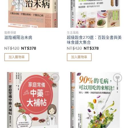
醫療保健
生活風格
超級穀食270選：百穀全書與美
滋陰補陽治未病
味食譜大集合
NT$
420
NT$
378
NT$
420
NT$
378
加入購物車
加入購物車
加入
加入
「願
「願
望清
望清
單」
單」