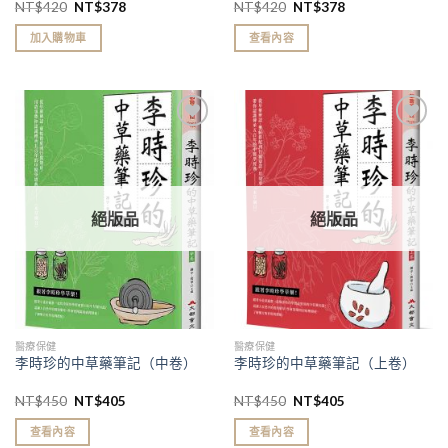
NT$
420
NT$
378
NT$
420
NT$
378
加入購物車
查看內容
加入
加入
「願
「願
望清
望清
單」
單」
絕版品
絕版品
醫療保健
醫療保健
李時珍的中草藥筆記（中卷）
李時珍的中草藥筆記（上卷）
NT$
450
NT$
405
NT$
450
NT$
405
查看內容
查看內容