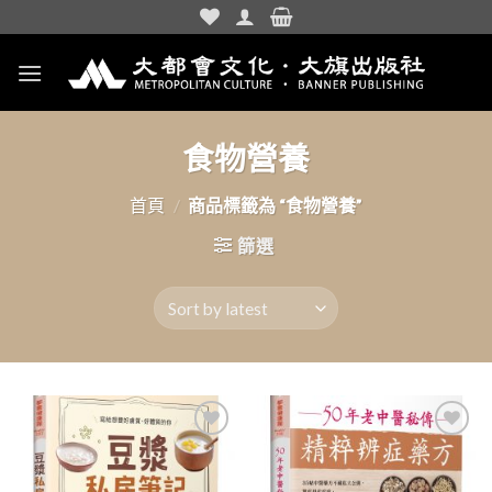
Skip
to
content
食物營養
首頁
/
商品標籤為 “食物營養”
篩選
加入
加入
「願
「願
望清
望清