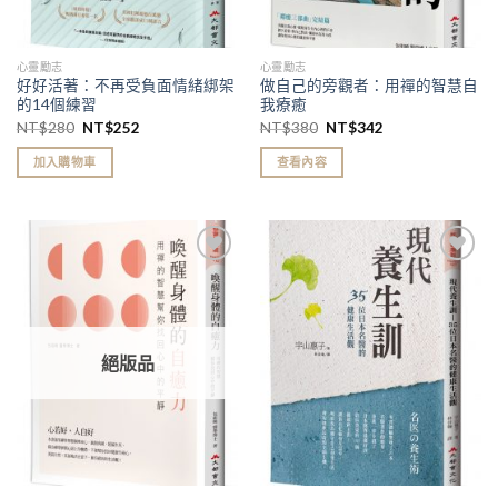
心靈勵志
心靈勵志
好好活著：不再受負面情緒綁架
做自己的旁觀者：用禪的智慧自
的14個練習
我療癒
NT$
280
NT$
252
NT$
380
NT$
342
加入購物車
查看內容
加入
加入
「願
「願
望清
望清
單」
單」
絕版品