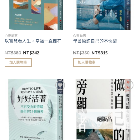
心靈勵志
心靈勵志
以智慧看人生，幸福一直都在
學會原諒自己的不快樂
NT$
380
NT$
342
NT$
350
NT$
315
加入購物車
加入購物車
加入
加入
「願
「願
望清
望清
單」
單」
絕版品