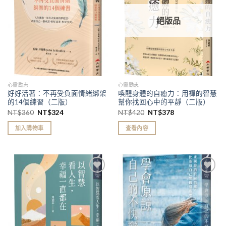
單」
單」
絕版品
心靈勵志
心靈勵志
好好活著：不再受負面情緒綁架
喚醒身體的自癒力：用禪的智慧
的14個練習（二版）
幫你找回心中的平靜（二版）
NT$
360
NT$
324
NT$
420
NT$
378
加入購物車
查看內容
加入
加入
「願
「願
望清
望清
單」
單」