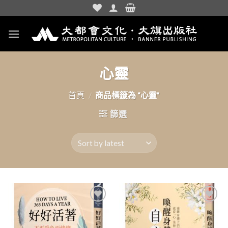
Skip
to
content
心靈
首頁
/
商品標籤為 “心靈”
篩選
加入
加入
「願
「願
望清
望清