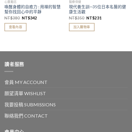
心靈勵志
醫療保健
喚醒身體的自癒力 : 用禪的智慧
現代養生訓─35位日本名醫的健
幫你找回心中的平靜
康生活觀
NT$
380
NT$
342
NT$
350
NT$
231
查看內容
加入購物車
讀者服務
會員 MY ACCOUNT
願望清單 WISHLIST
我要投稿 SUBMISSIONS
聯絡我們 CONTACT
會員中心