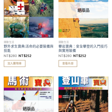
單」
單」
絕版品
運動生活
運動生活
野外求生寶典:活命的必要裝備與
攀岩寶典：安全攀登的入門技巧
技能
與實用裝備
NT$
280
NT$
252
NT$
280
NT$
252
加入購物車
查看內容
加入
加入
「願
「願
望清
望清
單」
單」
絕版品