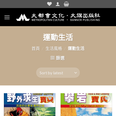
Skip
to
content
運動生活
首頁
/
生活風格
/
運動生活
篩選
加入
加入
「願
「願
望清
望清