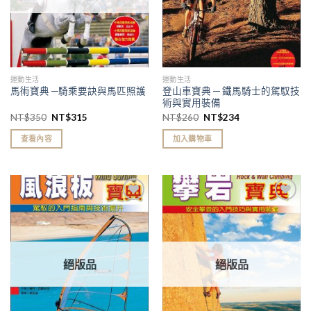
運動生活
運動生活
登山車寶典 ─ 鐵馬騎士的駕馭技
馬術寶典 ─騎乘要訣與馬匹照護
術與實用裝備
NT$
350
NT$
315
NT$
260
NT$
234
查看內容
加入購物車
加入
加入
「願
「願
望清
望清
單」
單」
絕版品
絕版品