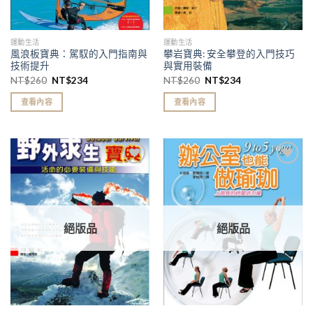
運動生活
運動生活
風浪板寶典：駕馭的入門指南與
攀岩寶典: 安全攀登的入門技巧
技術提升
與實用裝備
NT$
260
NT$
234
NT$
260
NT$
234
查看內容
查看內容
加入
加入
「願
「願
望清
望清
單」
單」
絕版品
絕版品