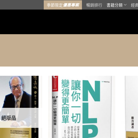
季節限定
優惠專案
暢銷排行
書籍分類
經
加入
加入
「願
「願
望清
望清
單」
單」
絕版品