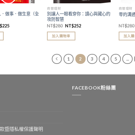
商管理財
商管理財
人．做事．做生意（全
別讓人一眼看穿你：讀心與藏心的
零的溝
攻防智慧
$
225
NT$
280
NT$
252
NT$
280
加入購物車
加入購
1
2
3
4
5
...
FACEBOOK粉絲團
款暨隱私權保護聲明