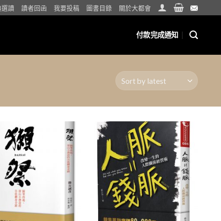
典選讀
讀者回函
我要投稿
圖書目錄
關於大都會
付款完成通知
加入
加入
「願
「願
望清
望清
單」
單」