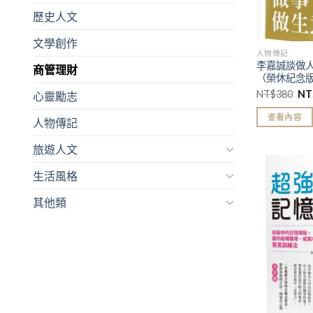
歷史人文
文學創作
人物傳記
李嘉誠談做人
商管理財
（榮休紀念
NT$
380
NT
心靈勵志
查看內容
人物傳記
旅遊人文
生活風格
其他類