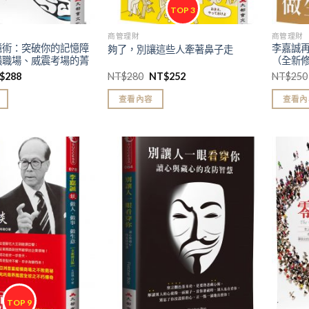
TOP 3
商管理財
商管理財
憶術：突破你的記憶障
李嘉誠
夠了，別讓這些人牽著鼻子走
橫職場、威震考場的菁
（全新
$
288
NT$
280
NT$
252
NT$
250
查看內容
查看內
加入
加入
「願
「願
望清
望清
單」
單」
TOP 9