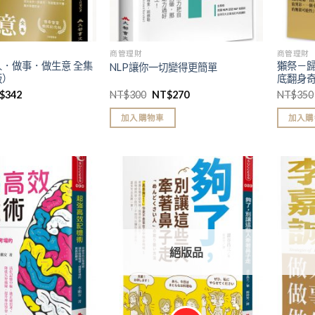
商管理財
商管理財
．做事．做生意 全集
獺祭－
NLP讓你一切變得更簡單
版）
底翻身
$
342
NT$
300
NT$
270
NT$
350
加入購物車
加入購
加入
加入
「願
「願
望清
望清
單」
單」
絕版品