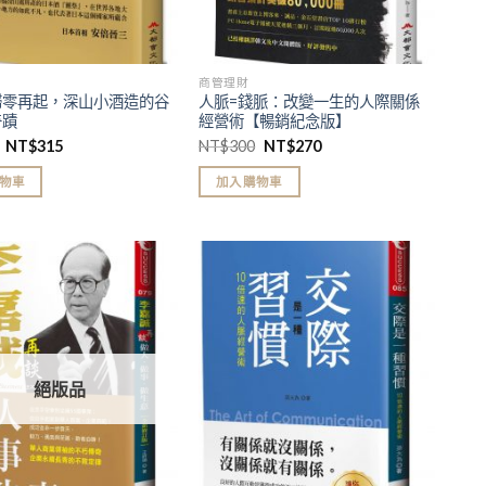
商管理財
歸零再起，深山小酒造的谷
人脈=錢脈：改變一生的人際關係
奇蹟
經營術【暢銷紀念版】
NT$
315
NT$
300
NT$
270
物車
加入購物車
加入
加入
「願
「願
望清
望清
單」
單」
絕版品