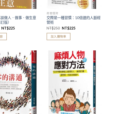
商管理財
再談做人．做事．做生意
交際是一種習慣：10倍速的人脈經
修訂版）
營術
NT$
225
NT$
250
NT$
225
容
加入購物車
加入
加入
「願
「願
望清
望清
單」
單」