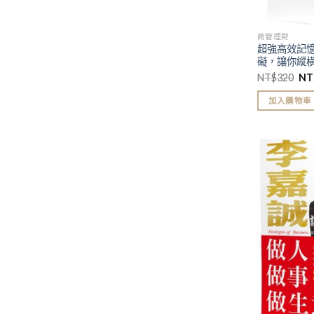
商管理財
超強高效記
礙，讓你縱
英訓練法
NT$
320
NT
加入購物車