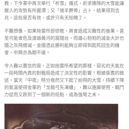
教，下令軍中再次舉行「祈雪」儀式，祈求連降的大雪能讓
敵人的攻勢有所遲滯；又「燒羊胛骨」占卜，結果得到吉
兆。這些是否有效，或許只有天知曉了。
不難想像，如果拖雷所部慘敗，將會造成災難性的後果，甚
至可能會危及渡過黃河的窩闊台，而雄心勃勃的滅金大計也
隨之灰飛煙滅。金國憑此勝利能夠立即得到起死回生的機
會，中興亦為期不遠。
令人難以置信的是，正如拖雷所希望的那樣，惡劣的天氣在
一段時間內真的對戰局造成了決定性的影響！根據張翥的敘
述，當天「中夜」時分竟然又下起了紛飛的大雪，持續下降
的氣溫使得金軍的「戈戟弓矢凍纏」，難以施展使用，戰鬥
力從而又跌到了一個新的低點，成為強弩之末。