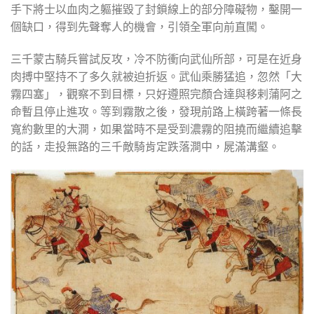
手下將士以血肉之軀摧毀了封鎖線上的部分障礙物，鑿開一
個缺口，得到先聲奪人的機會，引領全軍向前直闖。
三千蒙古騎兵嘗試反攻，冷不防衝向武仙所部，可是在近身
肉搏中堅持不了多久就被迫折返。武仙乘勝猛追，忽然「大
霧四塞」，觀察不到目標，只好遵照完顏合達與移剌蒲阿之
命暫且停止進攻。等到霧散之後，發現前路上橫跨著一條長
寬約數里的大澗，如果當時不是受到濃霧的阻撓而繼續追擊
的話，走投無路的三千敵騎肯定跌落澗中，屍滿溝壑。