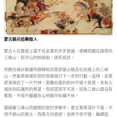
蒙古騎兵追擊敵人
蒙古人在要道上擋不住金軍的步步進逼，便轉而撤往路旁的
三峰山，扼守山的制高點，拼死抵抗。
完顏合達計劃讓完顏陳和尚督部搶占橫亙在前路上的三峰
山，然後再根據形勢的發展進行下一步的行動。這時，金軍
逐漸接近了一片竹林，距離前面的鈞州不過十餘里，本有入
城找到庇護所的希望，但卻望而不可及，因為三峰山還沒有
奪取，不得不繼續在山地戰中糾纏不休。
圍繞著三峰山而展開的激烈爭奪中，蒙古軍隊落於下風，不
得不朝山的東北、西南方向退卻。金將不依不饒，繼續追