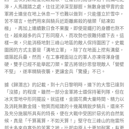
濘，人馬踐踏之處，往往泥淖深至腳脛。無數身披甲胄的金
軍將士連坐在地上休息一下也難以做到，只能僵立於雪中，
苦不堪言。他們用來與騎兵近距離廝殺的槍槊「結凍如
椽」，再加上連續數日食不果腹，即使是鐵打的身體也熬不
住，越來越多的兵丁形同廢人，而攻勢也很難持續下去。這
樣一來，只能消極地對三峰山地區的敵人保持圍困了。史載
圍困的方式主要是「溝地立軍」，除了在地面上挖有溝壑，
還築起兵壘，然而，在工事裡面站立的軍人亦凍得渾身僵
硬，雙手已經不能舉起刀槊。蒙古將領抄思發現敵人「營壁
不堅」，遂率精騎夜襲，更讓金兵「驚擾」不已。
據《歸潛志》的記載，到十六日黎明時，連下的大雪已達到
「沒膝」的程度。雖然一部分金軍將士還保持著列隊，但在
冰天雪地中形同擺設。就這樣，金國花費大量時間、精力以
及消耗無數金錢、物質而組建的十幾萬精銳步騎兵，還來不
及充分施展所具有的特長，便在大戰中受困於惡劣的自然氣
候，真是「千算萬算，不如天算！」堅守在三峰山的拖雷所
部大多來自塞外的苦寒之地，比起中原人士更加耐寒，有更