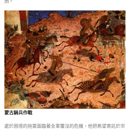
困。
蒙古騎兵作戰
處於困境的拖雷面臨著全軍覆沒的危機，他把希望寄託於宗