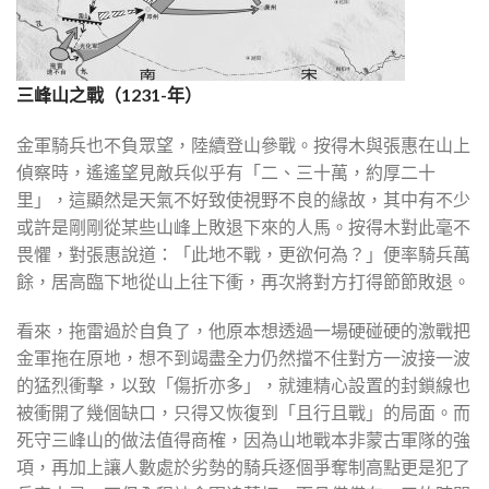
三峰山之戰（1231-年）
金軍騎兵也不負眾望，陸續登山參戰。按得木與張惠在山上
偵察時，遙遙望見敵兵似乎有「二、三十萬，約厚二十
里」，這顯然是天氣不好致使視野不良的緣故，其中有不少
或許是剛剛從某些山峰上敗退下來的人馬。按得木對此毫不
畏懼，對張惠說道：「此地不戰，更欲何為？」便率騎兵萬
餘，居高臨下地從山上往下衝，再次將對方打得節節敗退。
看來，拖雷過於自負了，他原本想透過一場硬碰硬的激戰把
金軍拖在原地，想不到竭盡全力仍然擋不住對方一波接一波
的猛烈衝擊，以致「傷折亦多」，就連精心設置的封鎖線也
被衝開了幾個缺口，只得又恢復到「且行且戰」的局面。而
死守三峰山的做法值得商榷，因為山地戰本非蒙古軍隊的強
項，再加上讓人數處於劣勢的騎兵逐個爭奪制高點更是犯了