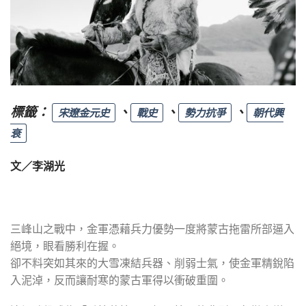
標籤：
、
、
、
宋遼金元史
戰史
勢力抗爭
朝代興
衰
文／李湖光
三峰山之戰中，金軍憑藉兵力優勢一度將蒙古拖雷所部逼入
絕境，眼看勝利在握。
卻不料突如其來的大雪凍結兵器、削弱士氣，使金軍精銳陷
入泥淖，反而讓耐寒的蒙古軍得以衝破重圍。