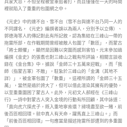
兵家大忌，不但全程被金軍追著打，而且僅僅在一天的時間
裡就陷入了重重的包圍網之中。
《元史》中的速不台、雪不台（雪不台與速不台乃同一人的
不同譯名，《元史》編撰者誤以為兩人，分別予以立傳）、
郭德海等人的傳記對此有所記敘，認為集結在三峰山一帶的
拖雷所部，在作戰期間曾經被敵人包圍了「數匝」，而蒙古
「將士頗懼」，顯然是因難以突圍而感到害怕。元末參加過
編撰《金史》的張翥也對三峰山之戰有所評論，相關言談收
錄在《金台集》中，據說「金師三十五萬來迎戰」，而「我
師（指蒙古軍）不敵」，駐紮於三峰山的「金溝（其地不
詳）」，被金軍包圍了「數重」。這裡所謂的「金師三十五
萬」，當然是過於誇大了，但可以借此渲染其擁有的優勢，
以至重重圍困了蒙古人。此外，元初文人郝經在《三峰山
行》一詩中對蒙古人突入金境的行動有所回顧，其中詠道：
「直向虎穴探虎子，既入重地寧肯還？掃境盡至欲一賭，前
後百匝相回環。就中真人有天命，躍馬直上三峰山。」而
「前後百匝相回環」一句應當是描述拖雷所部遭到的多重圍