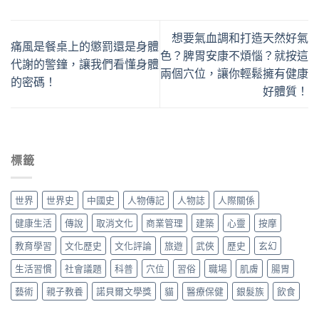
想要氣血調和打造天然好氣
痛風是餐桌上的懲罰還是身體
色？脾胃安康不煩惱？就按這
代謝的警鐘，讓我們看懂身體
兩個穴位，讓你輕鬆擁有健康
的密碼！
好體質！
標籤
世界
世界史
中國史
人物傳記
人物誌
人際關係
健康生活
傳說
取消文化
商業管理
建築
心靈
按摩
教育學習
文化歷史
文化評論
旅遊
武俠
歷史
玄幻
生活習慣
社會議題
科普
穴位
習俗
職場
肌膚
腸胃
藝術
親子教養
諾貝爾文學獎
貓
醫療保健
銀髮族
飲食