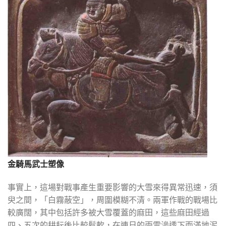
金騎馬武士塑像
事實上，這場對戰事產生重要影響的大雪來得異常迅速，須
臾之間，「白霧蔽空」，周圍模糊不清。兩軍作戰的戰場比
較廣闊，其中包括許多被大雪覆蓋的麻田，這些麻田經過
四、五次的耕耘後比較鬆軟，在連日的雨雪滲透下而滿地泥