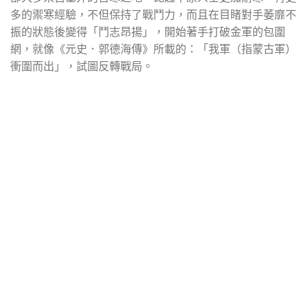
多的禦寒經驗，不但保持了戰鬥力，而且在目睹對手萎靡不
振的狀態後變得「鬥志昂揚」，開始著手打破金軍的包圍
網，就像《元史．郭德海傳》所載的：「我軍（指蒙古軍）
衝圍而出」，試圖反轉戰局。
​
​
​
​
​
​