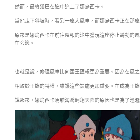
然而，最終猶巴在途中追上了娜烏西卡。
當他走下斜坡時，看到一座大風車，而娜烏西卡正在那座
原來是娜烏西卡在前往匯報的途中發現這座停止轉動的風
在旁邊。
也就是說，修理風車比向國王匯報更為重要。因為在風之
相較於王族的特權，維護這些設施更加重要。在成為王族
說起來，娜烏西卡駕駛海鷗翱翔天際的原因也是為了巡邏