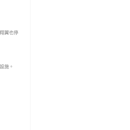
翔翼也停
設施。