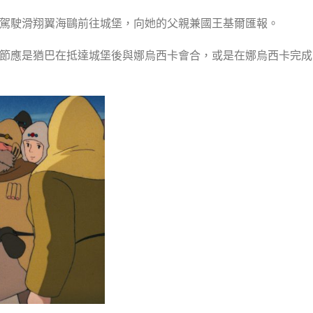
駕駛滑翔翼海鷗前往城堡，向她的父親兼國王基爾匯報。
節應是猶巴在抵達城堡後與娜烏西卡會合，或是在娜烏西卡完成