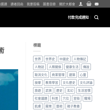
典選讀
讀者回函
我要投稿
圖書目錄
關於大都會
付款完成通知
標籤
術
世界
世界史
中國史
人物傳記
人物誌
人際關係
健康生活
傳說
取消文化
商業管理
建築
心靈
按摩
教育學習
文化歷史
文化評論
旅遊
武俠
歷史
玄幻
生活習慣
社會議題
科普
穴位
習俗
職場
肌膚
腸胃
藝術
親子教養