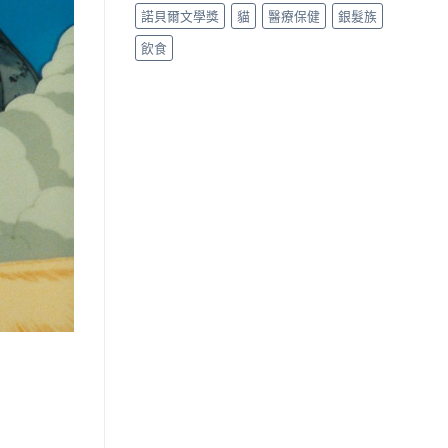
諾貝爾文學獎
貓
醫療保健
銀髮族
飲食