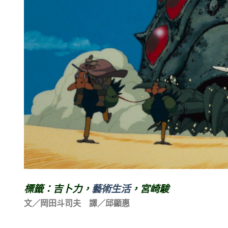
標籤：吉卜力，
藝術生活
，宮崎駿
文／岡田斗司夫 譯／邱顯惠