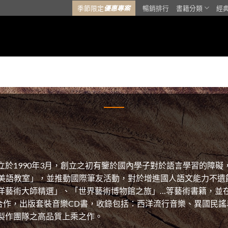
季節限定
優惠專案
暢銷排行
書籍分類
經
立於1990年3月，創立之初有鑒於國內學子對於語言學習的障礙
念美語教室」，並推動國際筆友活動，對於增進國人語文能力不遺
藝術大師精選」、「世界藝術博物館之旅」…等藝術書籍，並在19
司合作，出版套裝音樂CD書，收錄包括：西洋流行音樂、異國民
製作團隊之高品質上乘之作。