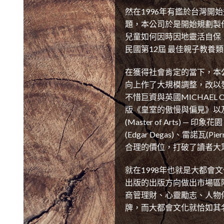
然在1996年有鑑於台灣
題，本公司於是開始規劃製
兒童如何因時因地靈活自保
民國第12屆 最佳親子教養
在獲得社會肯定的當下，本
向上作了大規模調整，改以
不惜巨資與英國MICHAEL
版《皇室的傲慢與偏見》以
(Master of Arts) — 印
(Edgar Degas)、雷諾瓦(Pi
合理的價位，打破了讀者大
就在1998年也就是大都
出版的出版方向做出市場區
商管理財、心靈勵志、人物
牌，而大都會文化就恰如其