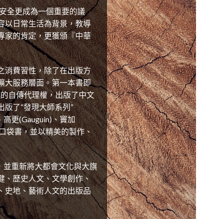
的安全更成為一個重要的議
容以日常生活為背景，教導
專家的肯定，更獲頒『中華
之消費習性，除了在出版方
擴大服務層面。第一本書即
口述的自傳代理權，出版了中文
版了“發現大師系列”
)、高更(Gauguin)、竇加
等12本彩色藝術口袋書，並以精美的製作、
，並重新將大都會文化與大旗
健、歷史人文、文學創作、
、史地、藝術人文的出版品