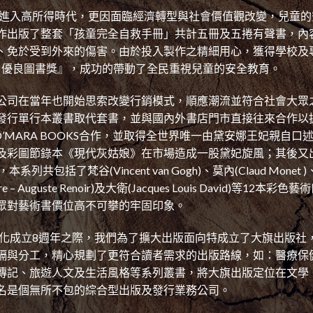
開始進入高所得時代，更因面臨經濟轉型與社會價值觀改變，兒童
作出版了整套「孩童完全自救手冊」共計五冊及五捲有聲書，內
、免於受到外來的傷害。由於投入製作之精細用心，獲得學校及
類 優良圖書獎』，成功的帶動了全民重視兒童的安全教育。
公司在當年也開始思索改變行銷模式，順應潮流並符合社會大眾
發行單行本叢書取代套書，並與國內外書店門市直接往來合作以
 O’MARA BOOKS合作，並取得全世界唯一由黛安娜王妃親自
及彩圖節錄本《現代灰姑娘》在市場造成一股黛妃旋風；其後又出
象花園，本系列共包括了梵谷(Vincent van Gogh)、莫內(Claud Monet 
erre – Auguste Renoir)及大衛(Jacques Louis David)
眾對藝術書價位高不可攀的牢固印象。
會文化成立8週年之際，我們為了擴大出版面向特成立了大旗出版社
隔與分工，精心規劃了更符合讀者需求的出版路線，如：醫療保
傳記、旅遊人文及生活風格等系列叢書，將大旗出版定位在文學
名是個無所不包的綜合型出版及發行業務公司。