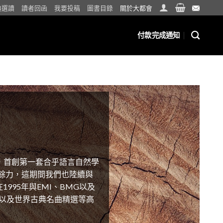
典選讀
讀者回函
我要投稿
圖書目錄
關於大都會
付款完成通知
，首創第一套合乎語言自然學
餘力，這期間我們也陸續與
95年與EMI、BMG以及
謠以及世界古典名曲精選等高